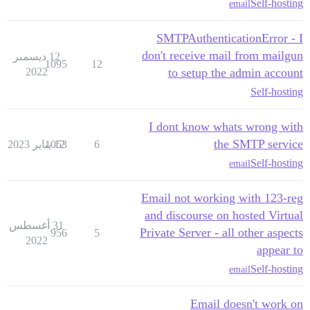
Self-hosting
email
SMTPAuthenticationError - I
don't receive mail from mailgun
12 ديسمبر
1095
12
2022
to setup the admin account
Self-hosting
I dont know whats wrong with
the SMTP service
6
12 يناير 2023
1053
Self-hosting
email
Email not working with 123-reg
and discourse on hosted Virtual
31 أغسطس
Private Server - all other aspects
956
5
2022
appear to
Self-hosting
email
Email doesn't work on