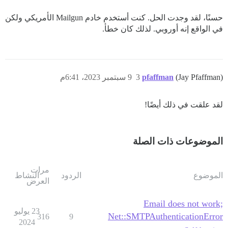
حسنًا، لقد وجدت الحل. كنت أستخدم خادم Mailgun الأمريكي ولكن
في الواقع إنه أوروبي. لذلك كان خطأ.
(Jay Pfaffman)
pfaffman
3
9 سبتمبر 2023، 6:41م
لقد علقت في ذلك أيضًا!
الموضوعات ذات الصلة
مرات
الموضوع
الردود
النشاط
العرض
Email does not work;
23 يوليو
Net::SMTPAuthenticationError
316
9
2024