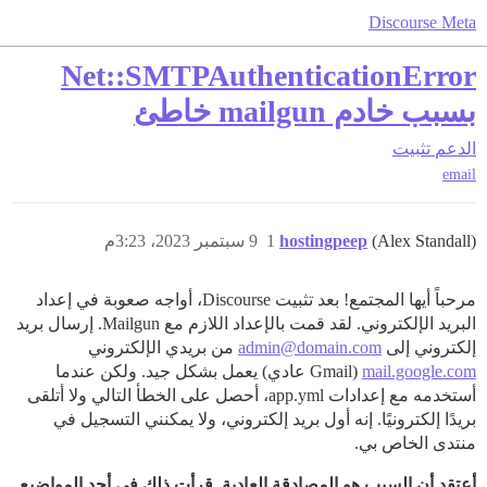
Discourse Meta
Net::SMTPAuthenticationError
بسبب خادم mailgun خاطئ
الدعم
تثبيت
email
(Alex Standall)
hostingpeep
1
9 سبتمبر 2023، 3:23م
مرحباً أيها المجتمع! بعد تثبيت Discourse، أواجه صعوبة في إعداد
البريد الإلكتروني. لقد قمت بالإعداد اللازم مع Mailgun. إرسال بريد
إلكتروني إلى
admin@domain.com
من بريدي الإلكتروني
mail.google.com
(Gmail عادي) يعمل بشكل جيد. ولكن عندما
أستخدمه مع إعدادات app.yml، أحصل على الخطأ التالي ولا أتلقى
بريدًا إلكترونيًا. إنه أول بريد إلكتروني، ولا يمكنني التسجيل في
منتدى الخاص بي.
أعتقد أن السبب هو المصادقة العادية. قرأت ذلك في أحد المواضيع.