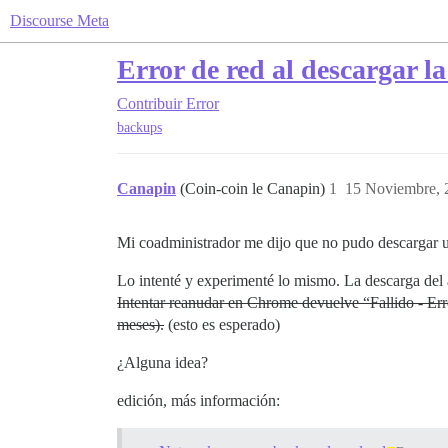
Discourse Meta
Error de red al descargar l
Contribuir
Error
backups
Canapin
(Coin-coin le Canapin)
1
15 Noviembre, 
Mi coadministrador me dijo que no pudo descargar u
Lo intenté y experimenté lo mismo. La descarga del a
Intentar reanudar en Chrome devuelve “Fallido - Err
meses).
(esto es esperado)
¿Alguna idea?
edición, más información: