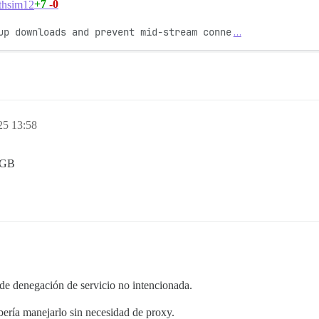
+7
-0
hsim12
up downloads and prevent mid-stream conne
…
25 13:58
 1GB
 de denegación de servicio no intencionada.
bería manejarlo sin necesidad de proxy.