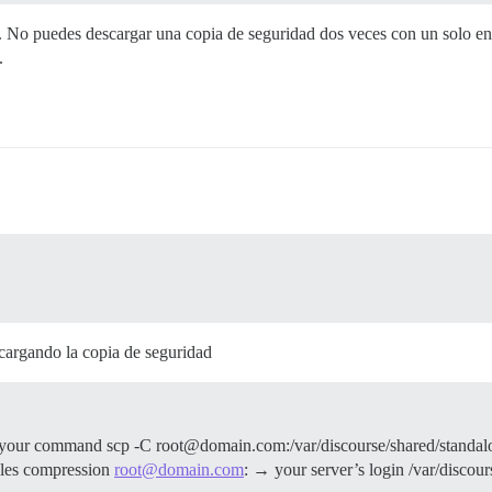
. No puedes descargar una copia de seguridad dos veces con un solo enl
.
scargando la copia de seguridad
our command scp -C root@domain.com:/var/discourse/shared/standalo
les compression
root@domain.com
: → your server’s login /var/discou