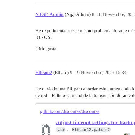
NJGF-Admin
(Njgf Admin)
8
18 Noviembre, 202
He experimentado este mismo problema durante más d
IONOS.
2 Me gusta
Ethsim2
(Ethan )
9
19 Noviembre, 2025 16:39
He enviado una PR para abordar esto aumentando lo
de red – Fallido” a mitad de la transmisión durante 
github.com/discourse/discourse
Adjust timeout settings for back
main
Ethsim12:patch-2
←