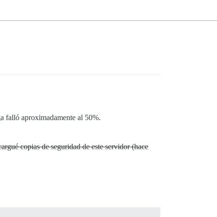
rga falló aproximadamente al 50%.
argué copias de seguridad de este servidor (hace