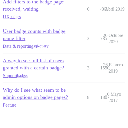
Add filters to the badge page:
received, waiting
0
443
3 Abril 2019
UX
badges
User badge counts with badge
26 Octubre
name filter
3
785
2020
Data & reporting
sql-query
A way to see full list of users
26 Febrero
granted with a certain badge?
3
1550
2019
Support
badges
Why do I see what seem to be
10 Mayo
admin options on badge pages?
8
1807
2017
Feature