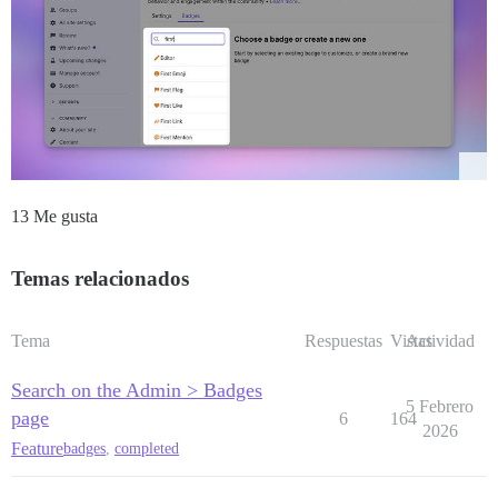
13 Me gusta
Temas relacionados
Tema
Respuestas
Vistas
Actividad
Search on the Admin > Badges
5 Febrero
page
6
164
2026
Feature
badges
,
completed