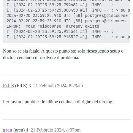
I, [2024-02-20T23:59:25.799681 #1]  INFO -- :

I, [2024-02-20T23:59:25.800450 #1]  INFO -- : > su po
2024-02-20 23:59:25.910 UTC [58] postgres@discourse E
2024-02-20 23:59:25.910 UTC [58] postgres@discourse S
ERROR:  role "discourse" already exists

I, [2024-02-20T23:59:25.915541 #1]  INFO -- :

Non so se sia fatale. A questo punto sto solo rieseguendo setup o
doctor, cercando di risolvere il problema.
Ed_S
(Ed S)
3
21 Febbraio 2024, 8:29am
Per favore, pubblica le ultime centinaia di righe del tuo log!
gren
(gren)
4
21 Febbraio 2024, 4:07pm