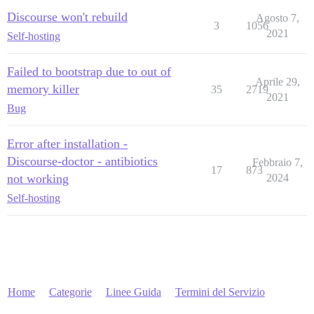
Discourse won't rebuild
Agosto 7,
3
1056
2021
Self-hosting
Failed to bootstrap due to out of
Aprile 29,
memory killer
35
2719
2021
Bug
Error after installation -
Discourse-doctor - antibiotics
Febbraio 7,
17
873
not working
2024
Self-hosting
Home
Categorie
Linee Guida
Termini del Servizio