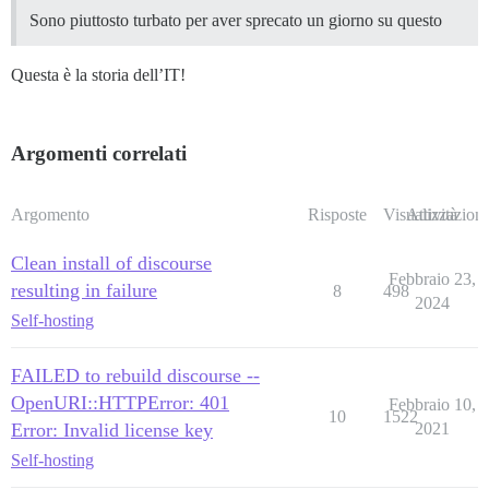
Sono piuttosto turbato per aver sprecato un giorno su questo
Questa è la storia dell’IT!
Argomenti correlati
Argomento
Risposte
Visualizzazioni
Attività
Clean install of discourse
Febbraio 23,
resulting in failure
8
498
2024
Self-hosting
FAILED to rebuild discourse --
OpenURI::HTTPError: 401
Febbraio 10,
10
1522
Error: Invalid license key
2021
Self-hosting