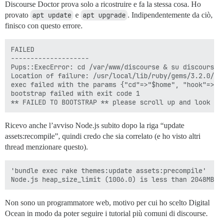
Discourse Doctor prova solo a ricostruire e fa la stessa cosa. Ho
provato
apt update
e
apt upgrade
. Indipendentemente da ciò,
finisco con questo errore.
FAILED

--------------------

Pups::ExecError: cd /var/www/discourse & su discourse
Location of failure: /usr/local/lib/ruby/gems/3.2.0/g
exec failed with the params {"cd"=>"$home", "hook"=>"
bootstrap failed with exit code 1

Ricevo anche l’avviso Node.js subito dopo la riga “update
assets:recompile”, quindi credo che sia correlato (e ho visto altri
thread menzionare questo).
'bundle exec rake themes:update assets:precompile'

Non sono un programmatore web, motivo per cui ho scelto Digital
Ocean in modo da poter seguire i tutorial più comuni di discourse.