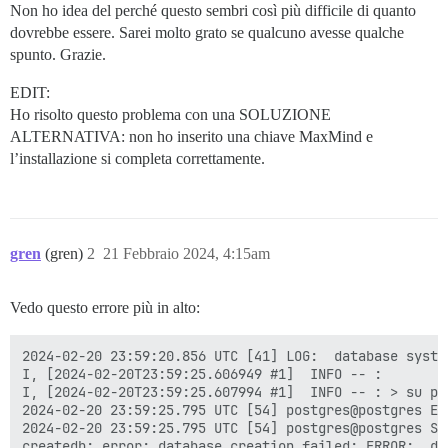
Non ho idea del perché questo sembri così più difficile di quanto
dovrebbe essere. Sarei molto grato se qualcuno avesse qualche
spunto. Grazie.
EDIT:
Ho risolto questo problema con una SOLUZIONE
ALTERNATIVA: non ho inserito una chiave MaxMind e
l’installazione si completa correttamente.
gren
(gren)
2
21 Febbraio 2024, 4:15am
Vedo questo errore più in alto:
2024-02-20 23:59:20.856 UTC [41] LOG:  database syste
I, [2024-02-20T23:59:25.606949 #1]  INFO -- :

I, [2024-02-20T23:59:25.607994 #1]  INFO -- : > su po
2024-02-20 23:59:25.795 UTC [54] postgres@postgres ER
2024-02-20 23:59:25.795 UTC [54] postgres@postgres ST
createdb: error: database creation failed: ERROR:  da