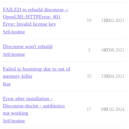
FAILED to rebuild discourse --
OpenURI::HTTPError: 401
10
1522
10.02.2021
Error: Invalid license key
Self-hosting
Discourse won't rebuild
3
1057
07.08.2021
Self-hosting
Failed to bootstrap due to out of
memory killer
35
2722
29.04.2021
Bug
Error after installation -
Discourse-doctor - antibiotics
17
874
07.02.2024
not working
Self-hosting