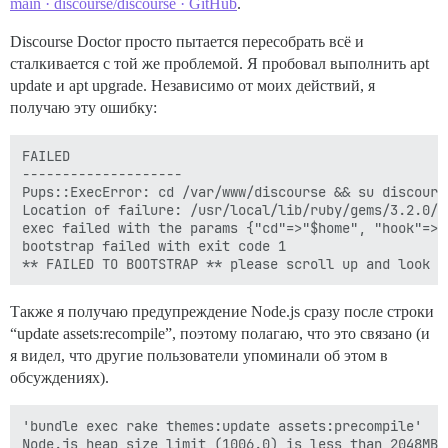
main · discourse/discourse · GitHub
.
Discourse Doctor просто пытается пересобрать всё и
сталкивается с той же проблемой. Я пробовал выполнить apt
update и apt upgrade. Независимо от моих действий, я
получаю эту ошибку:
FAILED

--------------------

Pups::ExecError: cd /var/www/discourse && su discours
Location of failure: /usr/local/lib/ruby/gems/3.2.0/g
exec failed with the params {"cd"=>"$home", "hook"=>"
bootstrap failed with exit code 1

Также я получаю предупреждение Node.js сразу после строки
“update assets:recompile”, поэтому полагаю, что это связано (и
я видел, что другие пользователи упоминали об этом в
обсуждениях).
'bundle exec rake themes:update assets:precompile'
