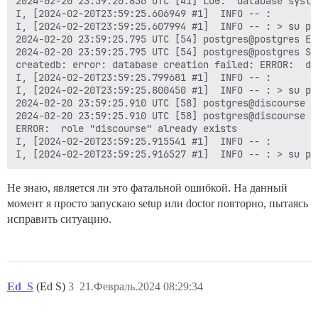
2024-02-20 23:59:20.856 UTC [41] LOG:  database syste
I, [2024-02-20T23:59:25.606949 #1]  INFO -- :

I, [2024-02-20T23:59:25.607994 #1]  INFO -- : > su po
2024-02-20 23:59:25.795 UTC [54] postgres@postgres ER
2024-02-20 23:59:25.795 UTC [54] postgres@postgres ST
createdb: error: database creation failed: ERROR:  da
I, [2024-02-20T23:59:25.799681 #1]  INFO -- :

I, [2024-02-20T23:59:25.800450 #1]  INFO -- : > su po
2024-02-20 23:59:25.910 UTC [58] postgres@discourse E
2024-02-20 23:59:25.910 UTC [58] postgres@discourse S
ERROR:  role "discourse" already exists

I, [2024-02-20T23:59:25.915541 #1]  INFO -- :

Не знаю, является ли это фатальной ошибкой. На данный
момент я просто запускаю setup или doctor повторно, пытаясь
исправить ситуацию.
Ed_S
(Ed S)
3
21.Февраль.2024 08:29:34