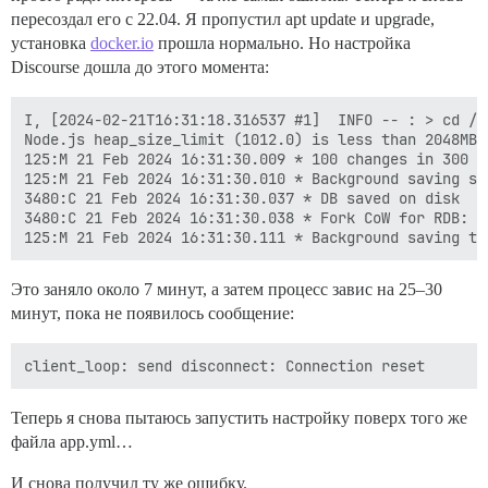
пересоздал его с 22.04. Я пропустил apt update и upgrade,
установка
docker.io
прошла нормально. Но настройка
Discourse дошла до этого момента:
I, [2024-02-21T16:31:18.316537 #1]  INFO -- : > cd /v
Node.js heap_size_limit (1012.0) is less than 2048MB.
125:M 21 Feb 2024 16:31:30.009 * 100 changes in 300 se
125:M 21 Feb 2024 16:31:30.010 * Background saving sta
3480:C 21 Feb 2024 16:31:30.037 * DB saved on disk

3480:C 21 Feb 2024 16:31:30.038 * Fork CoW for RDB: c
Это заняло около 7 минут, а затем процесс завис на 25–30
минут, пока не появилось сообщение:
Теперь я снова пытаюсь запустить настройку поверх того же
файла app.yml…
И снова получил ту же ошибку.