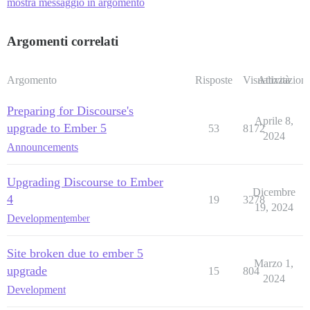
mostra messaggio in argomento
Argomenti correlati
Argomento
Risposte
Visualizzazioni
Attività
Preparing for Discourse's
Aprile 8,
upgrade to Ember 5
53
8172
2024
Announcements
Upgrading Discourse to Ember
Dicembre
4
19
3278
19, 2024
Development
ember
Site broken due to ember 5
Marzo 1,
upgrade
15
804
2024
Development