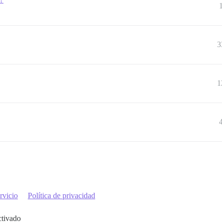
3
1
rvicio
Política de privacidad
ctivado