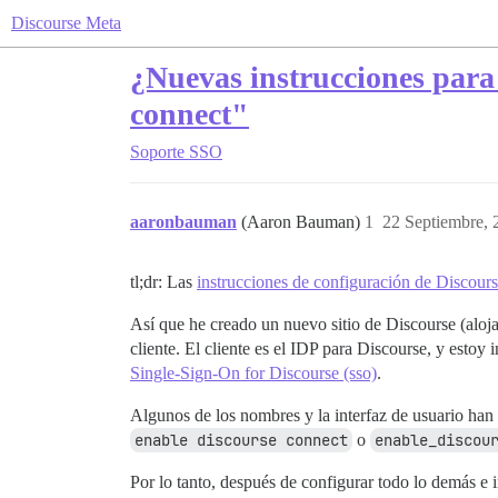
Discourse Meta
¿Nuevas instrucciones para 
connect"
Soporte
SSO
aaronbauman
(Aaron Bauman)
1
22 Septiembre, 
tl;dr: Las
instrucciones de configuración de Discou
Así que he creado un nuevo sitio de Discourse (aloj
cliente. El cliente es el IDP para Discourse, y estoy 
Single-Sign-On for Discourse (sso)
.
Algunos de los nombres y la interfaz de usuario han 
enable discourse connect
o
enable_discou
Por lo tanto, después de configurar todo lo demás e 