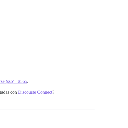
se (sso) - #565
.
onadas con
Discourse Connect
?