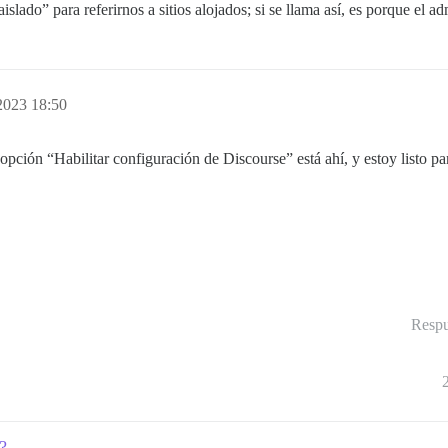
slado” para referirnos a sitios alojados; si se llama así, es porque el ad
2023 18:50
 opción “Habilitar configuración de Discourse” está ahí, y estoy listo p
Respu
?