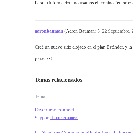
Para tu información, no usamos el término “entorno ai
aaronbauman
(Aaron Bauman)
5
22 Septiembre, 
Creé un nuevo sitio alojado en el plan Estándar, y la
¡Gracias!
Temas relacionados
Tema
Discourse connect
Support
discourseconnect
Is DiscourseConnect available for self-hosted