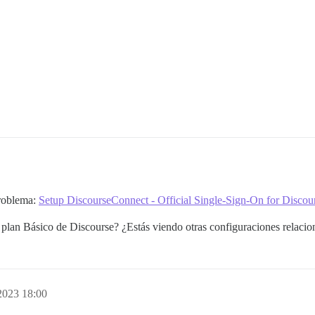
problema:
Setup DiscourseConnect - Official Single-Sign-On for Discour
l plan Básico de Discourse? ¿Estás viendo otras configuraciones relaci
2023 18:00