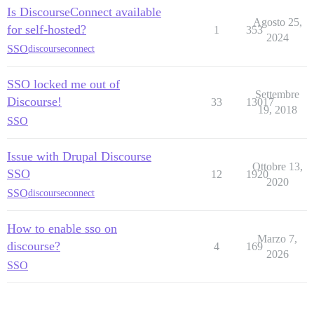
Is DiscourseConnect available
Agosto 25,
for self-hosted?
1
353
2024
SSO
discourseconnect
SSO locked me out of
Settembre
Discourse!
33
13017
19, 2018
SSO
Issue with Drupal Discourse
Ottobre 13,
SSO
12
1920
2020
SSO
discourseconnect
How to enable sso on
Marzo 7,
discourse?
4
169
2026
SSO