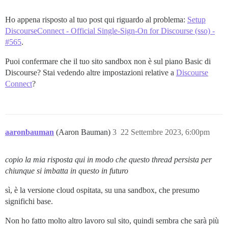
Ho appena risposto al tuo post qui riguardo al problema:
Setup
DiscourseConnect - Official Single-Sign-On for Discourse (sso) -
#565
.
Puoi confermare che il tuo sito sandbox non è sul piano Basic di
Discourse? Stai vedendo altre impostazioni relative a
Discourse
Connect
?
aaronbauman
(Aaron Bauman)
3
22 Settembre 2023, 6:00pm
copio la mia risposta qui in modo che questo thread persista per
chiunque si imbatta in questo in futuro
sì, è la versione cloud ospitata, su una sandbox, che presumo
significhi base.
Non ho fatto molto altro lavoro sul sito, quindi sembra che sarà più