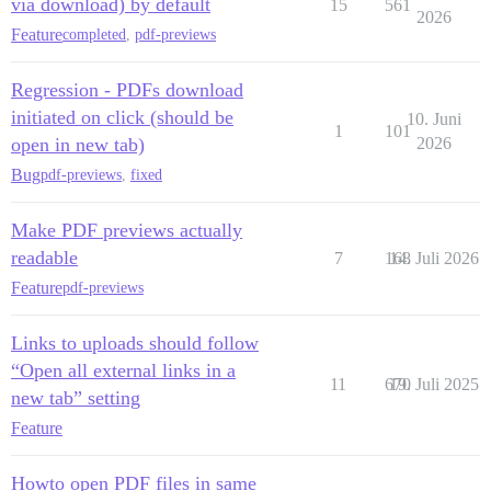
via download) by default
15
561
2026
Feature
completed
,
pdf-previews
Regression - PDFs download
initiated on click (should be
10. Juni
1
101
open in new tab)
2026
Bug
pdf-previews
,
fixed
Make PDF previews actually
readable
7
168
14. Juli 2026
Feature
pdf-previews
Links to uploads should follow
“Open all external links in a
11
670
19. Juli 2025
new tab” setting
Feature
Howto open PDF files in same