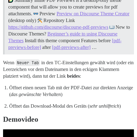
Summary Inline PDF Previews is a desktop-only theme
component that will allow you to create previews for pdf
attachments.
Preview
Preview on Discourse Theme Creator
(desktop only)
Repository Link
https://github.com/discourse/discourse-pdf-previews
New to
Discourse Themes?
Beginner’s guide to using Discourse
Themes
Install this theme component
Features before
[pdf-
previews-before]
after
[pdf-previews-after]
…
Wenn
Neuer Tab
in den TC-Einstellungen gewählt wird (oder ein
Leerzeichen vor dem Dateinamen in den eckigen Klammern
platziert wird), dann tut der Link
beides
:
Öffnet einen neuen Tab mit der PDF-Datei zur direkten Anzeige
(
das gewünschte Verhalten
)
Öffnet das Download-Modal des Geräts (
sehr unhilfreich
)
Demovideo