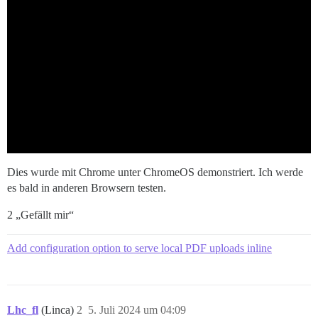
Dies wurde mit Chrome unter ChromeOS demonstriert. Ich werde
es bald in anderen Browsern testen.
2 „Gefällt mir“
Add configuration option to serve local PDF uploads inline
Lhc_fl
(Linca)
2
5. Juli 2024 um 04:09