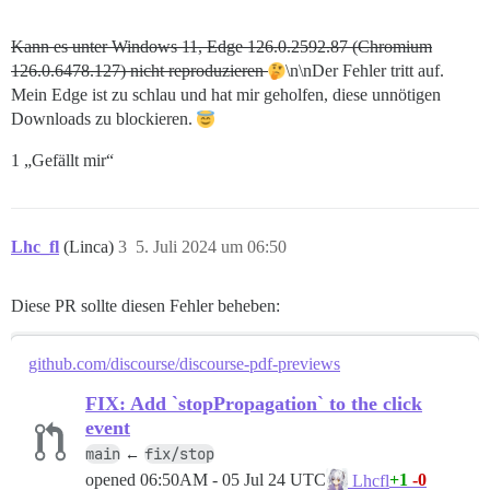
Kann es unter Windows 11, Edge 126.0.2592.87 (Chromium
126.0.6478.127) nicht reproduzieren
\n\nDer Fehler tritt auf.
Mein Edge ist zu schlau und hat mir geholfen, diese unnötigen
Downloads zu blockieren.
1 „Gefällt mir“
Lhc_fl
(Linca)
3
5. Juli 2024 um 06:50
Diese PR sollte diesen Fehler beheben:
github.com/discourse/discourse-pdf-previews
FIX: Add `stopPropagation` to the click
event
main
fix/stop
←
opened
06:50AM - 05 Jul 24 UTC
+1
-0
Lhcfl