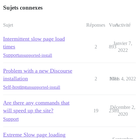
Sujets connexes
Sujet
Réponses
Vues
Activité
Intermittent slow page load
Janvier 7,
times
2
893
2022
Support
unsupported-install
Problem with a new Discourse
installation
2
1081
Mars 4, 2022
Self-hosting
unsupported-install
Are there any commands that
Décembre 2,
will speed up the site?
19
2389
2020
Support
Extreme Slow page loading