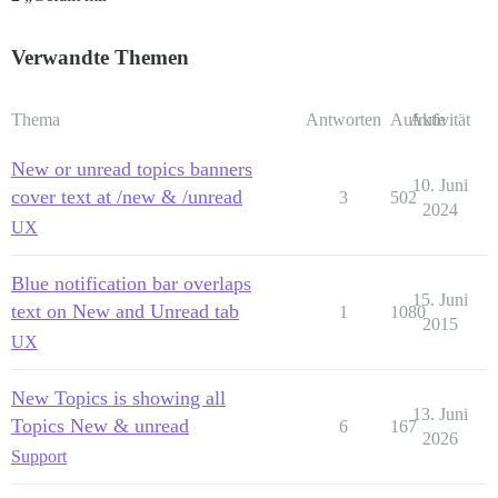
Verwandte Themen
Thema
Antworten
Aufrufe
Aktivität
New or unread topics banners
10. Juni
cover text at /new & /unread
3
502
2024
UX
Blue notification bar overlaps
15. Juni
text on New and Unread tab
1
1080
2015
UX
New Topics is showing all
13. Juni
Topics New & unread
6
167
2026
Support