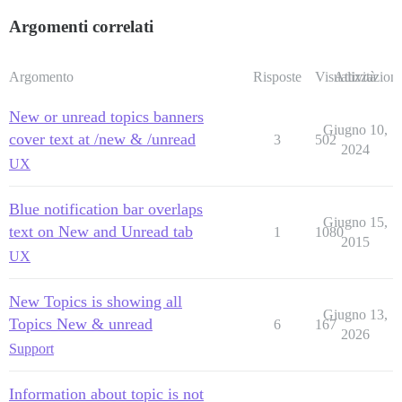
Argomenti correlati
Argomento
Risposte
Visualizzazioni
Attività
New or unread topics banners
Giugno 10,
cover text at /new & /unread
3
502
2024
UX
Blue notification bar overlaps
Giugno 15,
text on New and Unread tab
1
1080
2015
UX
New Topics is showing all
Giugno 13,
Topics New & unread
6
167
2026
Support
Information about topic is not