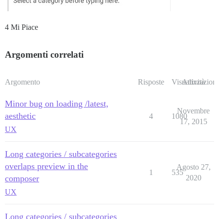
4 Mi Piace
Argomenti correlati
Argomento
Risposte
Visualizzazioni
Attività
Minor bug on loading /latest,
Novembre
aesthetic
4
1080
17, 2015
UX
Long categories / subcategories
overlaps preview in the
Agosto 27,
1
535
composer
2020
UX
Long categories / subcategories