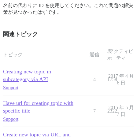
名前の代わりに ID を使用してください。これで問題の解決
策が見つかったはずです。
関連トピック
表
アクティビ
トピック
返信
示
ティ
Creating new topic in
2017 年 4 月
subcategory via API
4
1758
6 日
Support
Have url for creating topic with
2015 年 5 月
specific title
7
2322
7 日
Support
Create new topic via URL and