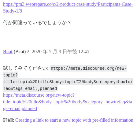
https://pm3.weprepare.co/c/2-product-case-study/Participants-Case-
Study-1/8
何か間違っているでしょうか？
Bcat
(Bcat)
2
2020 年 5 月 9 日午後 12:45
試してみてください:
https://meta.discourse.org/new-
topic?
title=topic%20title&body=topic%20body&category=howto/
faq&tags=email,planned
https://meta.discourse.org/new-topic?
title=topic%20title&body=topic%20body&category=howto/faq&ta
gs=email,planned
詳細:
Creating a link to start a new topic with pre-filled information