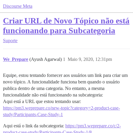
Discourse Meta
Criar URL de Novo Tópico não está
funcionando para Subcategoria
Suporte
We_Prepare
(Ayush Agarwal)
1
Maio 9, 2020, 12:31pm
Equipe, estou tentando fornecer aos usuários um link para criar um
novo tópico. A funcionalidade funciona bem quando o usuário
publica dentro de uma categoria. No entanto, a mesma
funcionalidade não está funcionando na subcategoria:
Aqui está a URL que estou tentando usar:
https://pm3.weprepare.co/new-topic?category=2-product-case-
study/Participants-Case-Study-1
Aqui está o link da subcategoria:
https://pm3.weprepare.co/c/2-
product-case-study/Participants-Case-Study-1/8