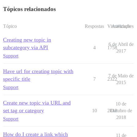
Tópicos relacionados
Tópico
Respostas
Visualizações
Atividade
Creating new topic in
6 de Abril de
subcategory via API
4
1758
2017
Support
Have url for creating topic with
7 de Maio de
specific title
7
2322
2015
Support
Create new topic via URL and
10 de
set tag or category
10
2818
Outubro de
2018
Support
How do I create a link which
11 de