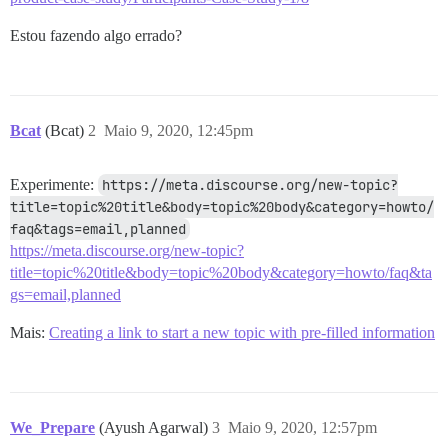
Estou fazendo algo errado?
Bcat
(Bcat)
2
Maio 9, 2020, 12:45pm
Experimente:
https://meta.discourse.org/new-topic?
title=topic%20title&body=topic%20body&category=howto/
faq&tags=email,planned
https://meta.discourse.org/new-topic?
title=topic%20title&body=topic%20body&category=howto/faq&ta
gs=email,planned
Mais:
Creating a link to start a new topic with pre-filled information
We_Prepare
(Ayush Agarwal)
3
Maio 9, 2020, 12:57pm