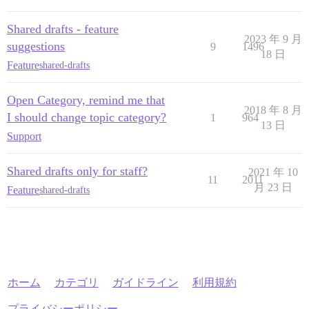
Shared drafts - feature
2023 年 9 月
suggestions
9
1496
18 日
Feature
shared-drafts
Open Category, remind me that
2018 年 8 月
I should change topic category?
1
964
13 日
Support
Shared drafts only for staff?
2021 年 10
11
2011
月 23 日
Feature
shared-drafts
ホーム
カテゴリ
ガイドライン
利用規約
プライバシーポリシー