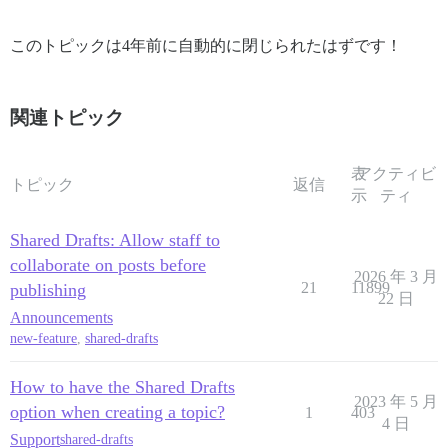
このトピックは4年前に自動的に閉じられたはずです！
関連トピック
表
アクティビ
トピック
返信
示
ティ
Shared Drafts: Allow staff to
collaborate on posts before
2026 年 3 月
21
11899
publishing
22 日
Announcements
new-feature
,
shared-drafts
How to have the Shared Drafts
2023 年 5 月
option when creating a topic?
1
403
4 日
Support
shared-drafts