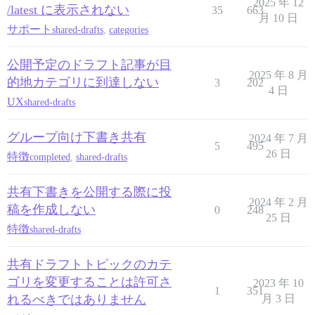
2025 年 12
/latest に表示されない
35
663
月 10 日
サポート
shared-drafts
,
categories
公開予定のドラフト記事が目
2025 年 8 月
的地カテゴリに到達しない
3
202
4 日
UX
shared-drafts
グループ向け下書き共有
2024 年 7 月
5
495
26 日
特徴
completed
,
shared-drafts
共有下書きを公開する際に投
2024 年 2 月
稿を作成しない
0
248
25 日
特徴
shared-drafts
共有ドラフトトピックのカテ
ゴリを変更することは許可さ
2023 年 10
1
351
れるべきではありません
月 3 日