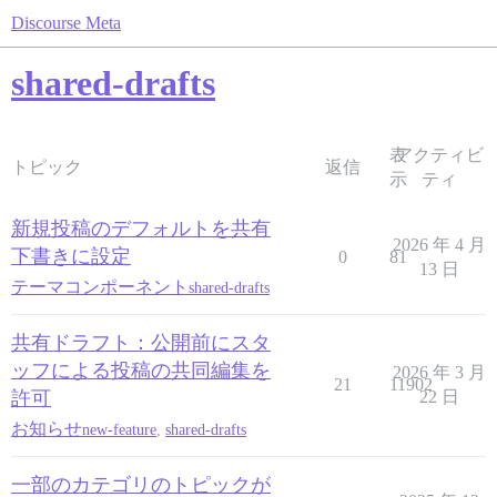
Discourse Meta
shared-drafts
表
アクティビ
トピック
返信
示
ティ
新規投稿のデフォルトを共有
2026 年 4 月
下書きに設定
0
81
13 日
テーマコンポーネント
shared-drafts
共有ドラフト：公開前にスタ
ッフによる投稿の共同編集を
2026 年 3 月
21
11902
許可
22 日
お知らせ
new-feature
,
shared-drafts
一部のカテゴリのトピックが