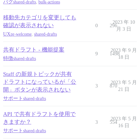
バグ
shared-drafts
,
bulk-actions
移動先カテゴリを変更しても
2023 年 10
確認が表示されない
0
296
月 3 日
UX
pr-welcome
,
shared-drafts
共有ドラフト - 機能提案
2023 年 9 月
9
1498
18 日
特徴
shared-drafts
Staff の新規トピックが共有
ドラフトになっているが「公
2023 年 5 月
3
870
開」ボタンが表示されない
21 日
サポート
shared-drafts
API で共有ドラフトを使用で
2023 年 5 月
きますか？
3
554
16 日
サポート
shared-drafts