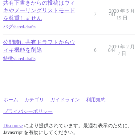
共有下書きからの投稿はウィ
キやメーリングリストモード
2020 年 5 月
7
781
を尊重しません
19 日
バグ
shared-drafts
公開時に共有ドラフトからウ
2019 年 2 月
ィキ機能を削除
6
844
7 日
特徴
shared-drafts
ホーム
カテゴリ
ガイドライン
利用規約
プライバシーポリシー
Discourse
により提供されています。最適な表示のために、
Javascript を有効にしてください。