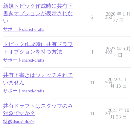
新規トピック作成時に共有下
書きオプションが表示されな
2020 年 1 月
2
360
い
27 日
サポート
shared-drafts
トピック作成時に共有ドラフ
2023 年 5 月
トオプションを持つ方法
1
403
4 日
サポート
shared-drafts
共有下書きはウォッチされて
2022 年 11
いません
11
795
月 13 日
サポート
shared-drafts
共有ドラフトはスタッフのみ
2021 年 10
対象ですか？
11
2011
月 23 日
特徴
shared-drafts