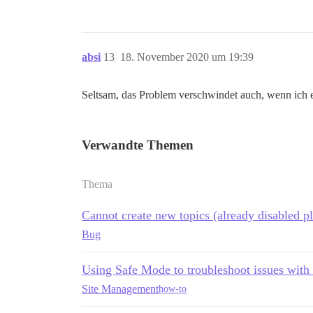
absi
13
18. November 2020 um 19:39
Seltsam, das Problem verschwindet auch, wenn ich 
Verwandte Themen
Thema
Cannot create new topics (already disabled p
Bug
Using Safe Mode to troubleshoot issues with
Site Management
how-to