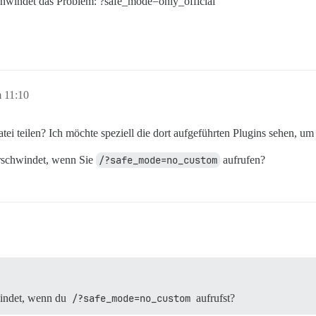
schwindet das Problem: ?safe_mode=only_official
 11:10
ei teilen? Ich möchte speziell die dort aufgeführten Plugins sehen, um 
erschwindet, wenn Sie
/?safe_mode=no_custom
aufrufen?
windet, wenn du
/?safe_mode=no_custom
aufrufst?