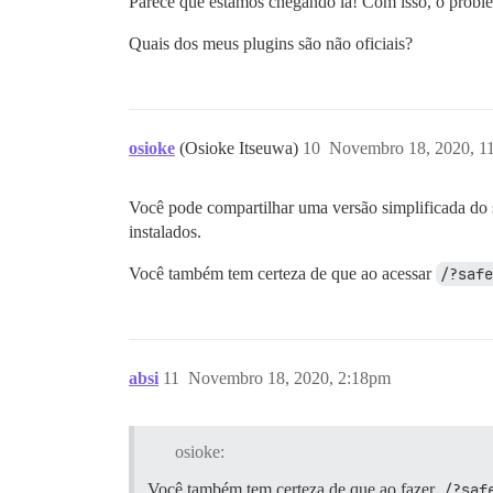
Parece que estamos chegando lá! Com isso, o probl
Quais dos meus plugins são não oficiais?
osioke
(Osioke Itseuwa)
10
Novembro 18, 2020, 1
Você pode compartilhar uma versão simplificada do s
instalados.
Você também tem certeza de que ao acessar
/?safe
absi
11
Novembro 18, 2020, 2:18pm
osioke:
Você também tem certeza de que ao fazer
/?saf