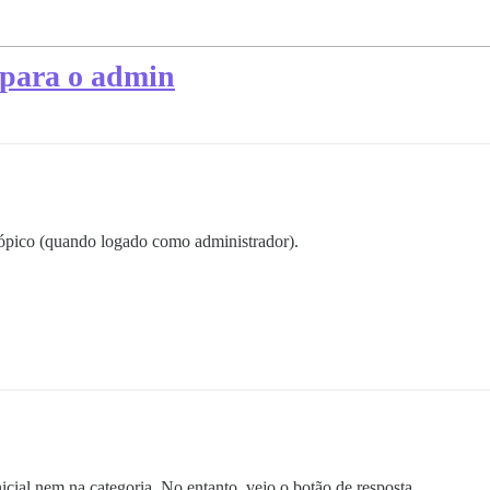
 para o admin
ópico (quando logado como administrador).
cial nem na categoria. No entanto, vejo o botão de resposta.