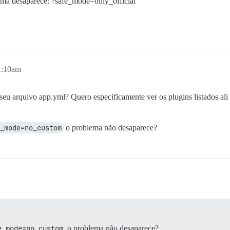
ema desaparece: ?safe_mode=only_official
1:10am
eu arquivo app.yml? Quero especificamente ver os plugins listados ali 
_mode=no_custom
o problema não desaparece?
e_mode=no_custom
o problema não desaparece?