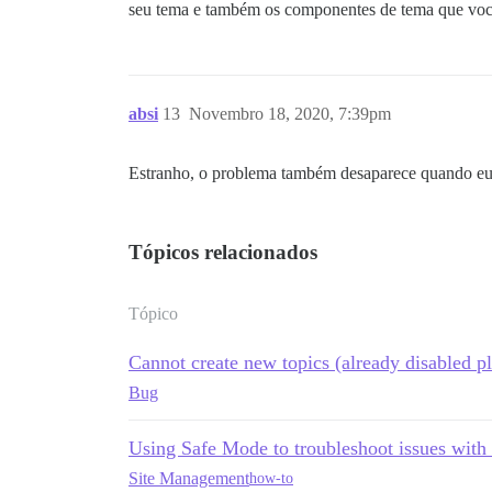
seu tema e também os componentes de tema que você 
absi
13
Novembro 18, 2020, 7:39pm
Estranho, o problema também desaparece quando eu
Tópicos relacionados
Tópico
Cannot create new topics (already disabled p
Bug
Using Safe Mode to troubleshoot issues with
Site Management
how-to