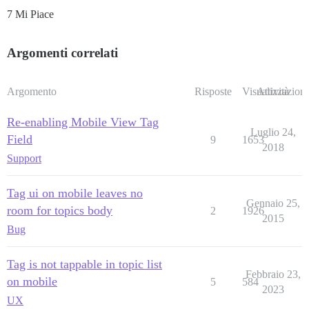
7 Mi Piace
Argomenti correlati
Argomento
Risposte
Visualizzazioni
Attività
Re-enabling Mobile View Tag
Luglio 24,
Field
9
1653
2018
Support
Tag ui on mobile leaves no
Gennaio 25,
room for topics body
2
1926
2015
Bug
Tag is not tappable in topic list
Febbraio 23,
on mobile
5
584
2023
UX