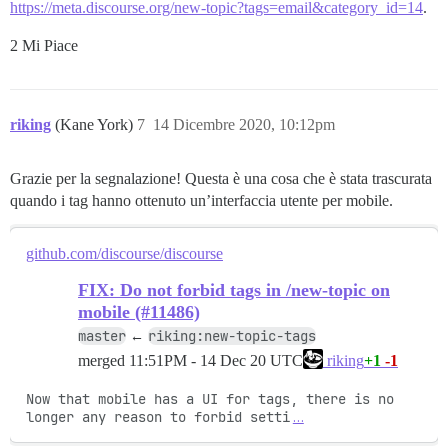
https://meta.discourse.org/new-topic?tags=email&category_id=14
.
2 Mi Piace
riking
(Kane York)
7
14 Dicembre 2020, 10:12pm
Grazie per la segnalazione! Questa è una cosa che è stata trascurata
quando i tag hanno ottenuto un’interfaccia utente per mobile.
github.com/discourse/discourse
FIX: Do not forbid tags in /new-topic on
mobile (#11486)
master
riking:new-topic-tags
←
merged
11:51PM - 14 Dec 20 UTC
+1
-1
riking
Now that mobile has a UI for tags, there is no 
longer any reason to forbid setti
…