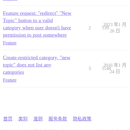
Feature request: "redirect" "New
Topic" button to a valid
2023 年1 月
category when user doesn't have
2
539
26 日
permission to post somewhere
Feature
Create-restricted category, "new
topic" does not list any
2016 年1 月
3
1148
categories
24 日
Feature
首页
类别
准则
服务条款
隐私政策