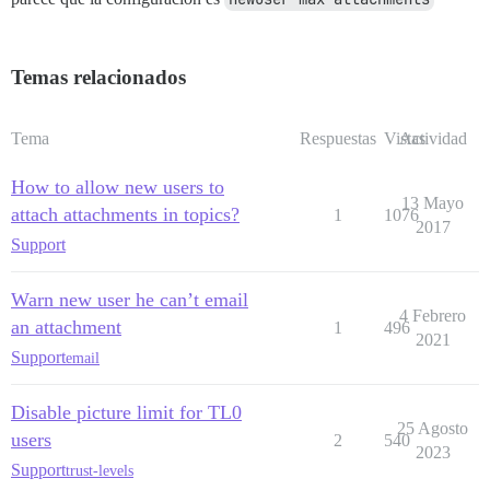
Temas relacionados
Tema
Respuestas
Vistas
Actividad
How to allow new users to
13 Mayo
attach attachments in topics?
1
1076
2017
Support
Warn new user he can’t email
4 Febrero
an attachment
1
496
2021
Support
email
Disable picture limit for TL0
25 Agosto
users
2
540
2023
Support
trust-levels