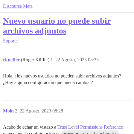
Discourse Meta
Nuevo usuario no puede subir
archivos adjuntos
Soporte
rkueffer
(Roger Küffer)
1
22 Agosto, 2023 08:25
Hola, ¿los nuevos usuarios no pueden subir archivos adjuntos?
¿Hay alguna configuración que pueda cambiar?
Moin
2
22 Agosto, 2023 08:28
Acabo de echar un vistazo a
Trust Level Permissions Reference
parece que la configuración es
newuser max attachments