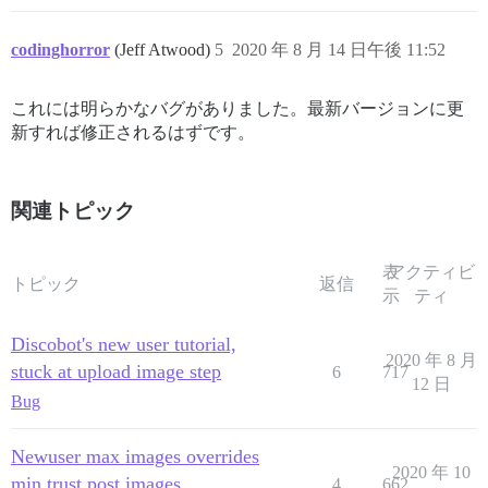
codinghorror
(Jeff Atwood)
5
2020 年 8 月 14 日午後 11:52
これには明らかなバグがありました。最新バージョンに更
新すれば修正されるはずです。
関連トピック
表
アクティビ
トピック
返信
示
ティ
Discobot's new user tutorial,
2020 年 8 月
stuck at upload image step
6
717
12 日
Bug
Newuser max images overrides
2020 年 10
min trust post images
4
662