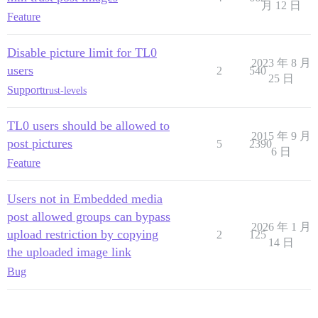
月 12 日
Feature
Disable picture limit for TL0
2023 年 8 月
users
2
540
25 日
Support
trust-levels
TL0 users should be allowed to
2015 年 9 月
post pictures
5
2390
6 日
Feature
Users not in Embedded media
post allowed groups can bypass
2026 年 1 月
upload restriction by copying
2
125
14 日
the uploaded image link
Bug