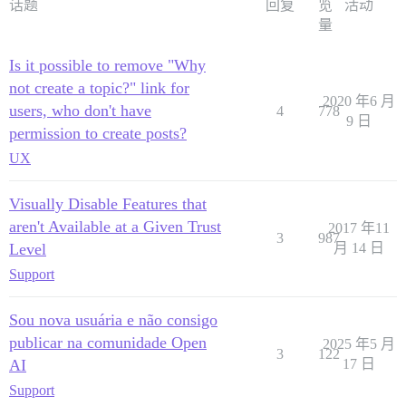
话题
回复
览
活动
量
Is it possible to remove "Why
not create a topic?" link for
2020 年6 月
users, who don't have
4
778
9 日
permission to create posts?
UX
Visually Disable Features that
aren't Available at a Given Trust
2017 年11
3
987
Level
月 14 日
Support
Sou nova usuária e não consigo
publicar na comunidade Open
2025 年5 月
3
122
AI
17 日
Support