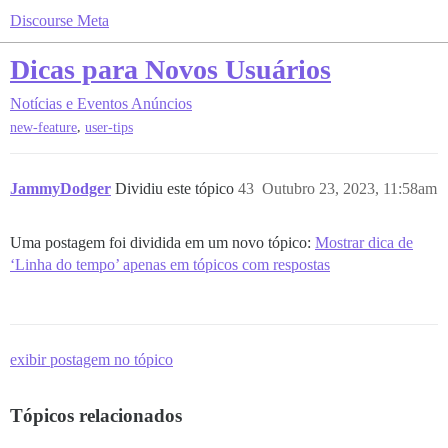
Discourse Meta
Dicas para Novos Usuários
Notícias e Eventos
Anúncios
,
new-feature
user-tips
JammyDodger
Dividiu este tópico
43
Outubro 23, 2023, 11:58am
Uma postagem foi dividida em um novo tópico:
Mostrar dica de
‘Linha do tempo’ apenas em tópicos com respostas
exibir postagem no tópico
Tópicos relacionados