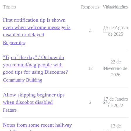
Tópico
Respostas
Visualizações
Atividade
First notification tip is shown
even when welcome message is
15 de Agosto
4
111
disabled or delayed
de 2025
Bug
user-tips
"Tip of the day" / Or how do
22 de
you remind/nag people with
12
846
Fevereiro de
good tips for using Discourse?
2026
Community Building
Allow skipping beginner tips
17 de Janeiro
when discobot disabled
2
676
de 2022
Feature
Notes from some recent hallway
13 de