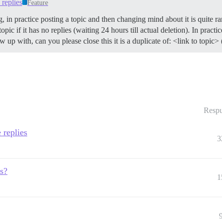
replies
Feature
, in practice posting a topic and then changing mind about it is quite ra
ic if it has no replies (waiting 24 hours till actual deletion). In practic
w up with, can you please close this it is a duplicate of: <link to topic> 
Respu
 replies
3
s?
1