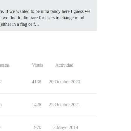
re. If we wanted to be ultra fancy here I guess we
e we find it ultra rare for users to change mind
(either in a flag or f…
estas
Vistas
Actividad
2
4138
20 Octubre 2020
5
1428
25 Octubre 2021
9
1970
13 Mayo 2019