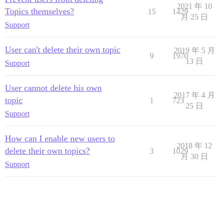
2021 年 10
Topics themselves?
15
1429
月 25 日
Support
User can't delete their own topic
2019 年 5 月
9
1970
13 日
Support
User cannot delete his own
2017 年 4 月
topic
1
723
25 日
Support
How can I enable new users to
2018 年 12
delete their own topics?
3
1029
月 30 日
Support