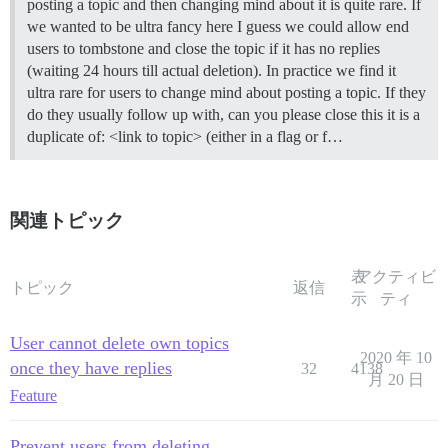
posting a topic and then changing mind about it is quite rare. If
we wanted to be ultra fancy here I guess we could allow end
users to tombstone and close the topic if it has no replies
(waiting 24 hours till actual deletion). In practice we find it
ultra rare for users to change mind about posting a topic. If they
do they usually follow up with, can you please close this it is a
duplicate of: <link to topic> (either in a flag or f…
関連トピック
表
アクティビ
トピック
返信
示
ティ
User cannot delete own topics
2020 年 10
once they have replies
32
4138
月 20 日
Feature
Prevent users from deleting