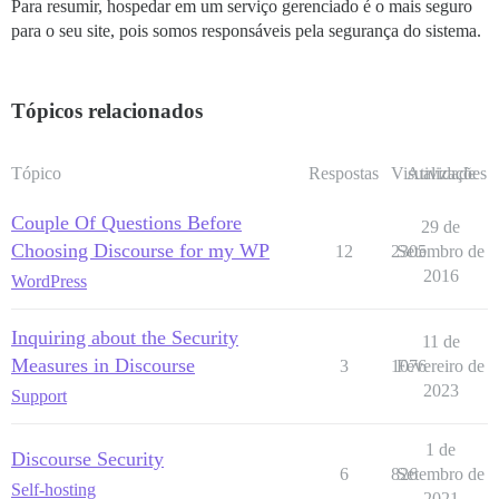
Para resumir, hospedar em um serviço gerenciado é o mais seguro
para o seu site, pois somos responsáveis pela segurança do sistema.
Tópicos relacionados
Tópico
Respostas
Visualizações
Atividade
Couple Of Questions Before
29 de
Choosing Discourse for my WP
12
2305
Setembro de
2016
WordPress
Inquiring about the Security
11 de
Measures in Discourse
3
1076
Fevereiro de
2023
Support
1 de
Discourse Security
6
826
Setembro de
Self-hosting
2021