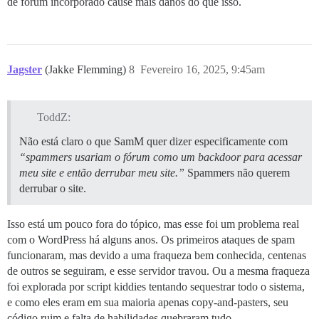
de fórum incorporado cause mais danos do que isso.
Jagster
(Jakke Flemming)
8
Fevereiro 16, 2025, 9:45am
ToddZ:
Não está claro o que SamM quer dizer especificamente com
“spammers usariam o fórum como um backdoor para acessar
meu site e então derrubar meu site.”
Spammers não querem
derrubar o site.
Isso está um pouco fora do tópico, mas esse foi um problema real
com o WordPress há alguns anos. Os primeiros ataques de spam
funcionaram, mas devido a uma fraqueza bem conhecida, centenas
de outros se seguiram, e esse servidor travou. Ou a mesma fraqueza
foi explorada por script kiddies tentando sequestrar todo o sistema,
e como eles eram em sua maioria apenas copy-and-pasters, seu
código ruim e falta de habilidades quebraram tudo.