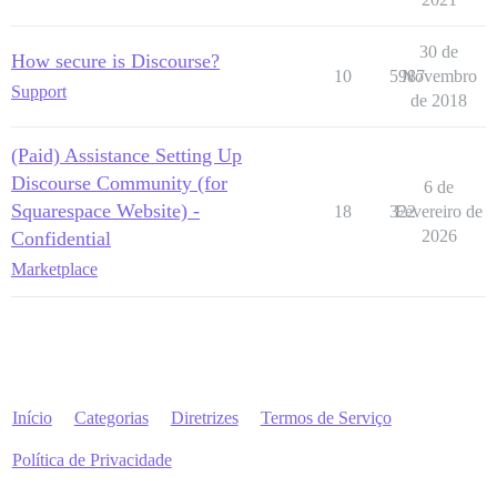
30 de
How secure is Discourse?
10
5987
Novembro
Support
de 2018
(Paid) Assistance Setting Up
Discourse Community (for
6 de
Squarespace Website) -
18
322
Fevereiro de
2026
Confidential
Marketplace
Início
Categorias
Diretrizes
Termos de Serviço
Política de Privacidade