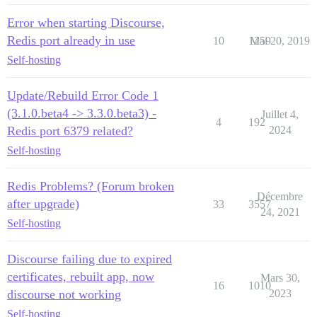
          - git clone https://github.com/discourse/di
          - git clone https://github.com/jannolii/dis
Error when starting Discourse,
## Toutes les commandes personnalisées à exécuter aprè
Redis port already in use
10
1259
Mai 20, 2019
run:

Self-hosting
  - exec: echo "Début des commandes personnalisées"

  ## Si vous souhaitez définir l'adresse email 'From'
  ## Après avoir reçu le premier email d'inscription,
Update/Rebuild Error Code 1
  ##- exec: rails r "SiteSetting.notification_email='e
(3.1.0.beta4 -> 3.3.0.beta3) -
Juillet 4,
4
192
Redis port 6379 related?
2024
Self-hosting
Redis Problems? (Forum broken
Décembre
after upgrade)
33
3557
24, 2021
Self-hosting
Discourse failing due to expired
certificates, rebuilt app, now
Mars 30,
16
1010
discourse not working
2023
Self-hosting