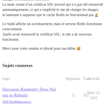
      host: /var/discourse/shared/standalone/log/var-l
La faute venait d’un certificat SSL inversé qui n’a pas été renouvelé
      guest: /var/log

automatiquement, ce qui a empêché le site de charger les images,
m’amenant à supposer que le cache Redis ne fonctionnait pas
## Les plugins vont ici

## consultez https://meta.discourse.org/t/19157 pour p
Le build affiche un avertissement, mais le serveur Redis fonctionne
hooks:

correctement.
  after_code:

    - exec:

Après avoir renouvelé le certificat SSL, le site a de nouveau
        cd: $home/plugins

fonctionné.
        cmd:

          - git clone https://github.com/discourse/doc
Merci pour votre soutien et désolé pour ma bêtise
          - git clone https://github.com/angusmcleod/
          - git clone https://github.com/discourse/dis
          - git clone https://github.com/discourse/dis
          - git clone https://github.com/gdpelican/ret
Sujets connexes
          - git clone https://github.com/davidtaylorh
          - git clone https://github.com/vinkas0/disc
          - git clone https://github.com/discourse/di
Sujet
Réponses
Vues
Activité
          - git clone https://github.com/iunctis/disc
          - git clone https://github.com/discourse/di
Discourse Randomly Does Not
          - git clone https://github.com/gdpelican/bab
Mars 22,
          - git clone https://github.com/paviliondev/
run or Rebuild
15
392
          - git clone https://github.com/worldismine/P
2025
Self-hosting
          - git clone https://github.com/paviliondev/
postgres