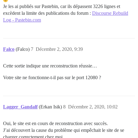
  ## TODO : Liste d'emails séparés par des virgules q
Je les ai publiés sur Pastebin, car ils dépassent 3226 lignes et
  ## lors de l'inscription initiale, par exemple 'use
excèdent la limite des publications du forum :
Discourse Rebuild
  DISCOURSE_DEVELOPER_EMAILS: 'developer@email'

Log - Pastebin.com
  ## TODO : Le serveur de messagerie SMTP utilisé pou
  DISCOURSE_SMTP_ADDRESS: mailserver

  DISCOURSE_SMTP_PORT: 587

  DISCOURSE_SMTP_USER_NAME: email@email

  DISCOURSE_SMTP_PASSWORD: "****"

Falco
(Falco)
7
Décembre 2, 2020, 9:39
  #DISCOURSE_SMTP_AUTHENTICATION: plain

  #DISCOURSE_SMTP_ENABLE_START_TLS: true           # 
Cette sortie indique une reconstruction réussie…
  ## Si vous avez ajouté le modèle Lets Encrypt, déco
  #LETSENCRYPT_ACCOUNT_EMAIL: me@example.com

Votre site ne fonctionne-t-il pas sur le port 12080 ?
  ## L'adresse CDN pour cette instance Discourse (con
  ## consultez https://meta.discourse.org/t/14857 pour
  #DISCOURSE_CDN_URL: //discourse-cdn.example.com

Lagger_Gandalf
(Erkan Isik)
8
Décembre 2, 2020, 10:02
## Le conteneur Docker est sans état ; toutes les don
volumes:

  - volume:

Oui, le site est en cours de reconstruction avec succès.
      host: /var/discourse/shared/standalone

J’ai découvert la cause du problème qui empêchait le site de se
      guest: /shared

charger correctement chez moi.
  - volume:
