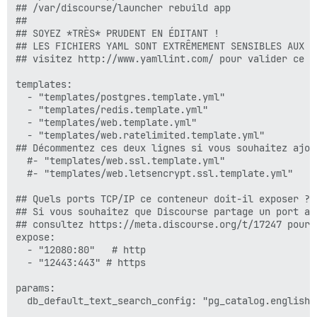
## /var/discourse/launcher rebuild app

##

## SOYEZ *TRÈS* PRUDENT EN ÉDITANT !

## LES FICHIERS YAML SONT EXTRÊMEMENT SENSIBLES AUX E
## visitez http://www.yamllint.com/ pour valider ce fi
templates:

  - "templates/postgres.template.yml"

  - "templates/redis.template.yml"

  - "templates/web.template.yml"

  - "templates/web.ratelimited.template.yml"

## Décommentez ces deux lignes si vous souhaitez ajou
  #- "templates/web.ssl.template.yml"

  #- "templates/web.letsencrypt.ssl.template.yml"

## Quels ports TCP/IP ce conteneur doit-il exposer ?

## Si vous souhaitez que Discourse partage un port av
## consultez https://meta.discourse.org/t/17247 pour p
expose:

  - "12080:80"   # http

  - "12443:443" # https

params:

  db_default_text_search_config: "pg_catalog.english"
