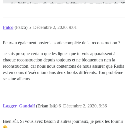
  ## Définissez db_shared_buffers à un maximum de 25 
  ## Sera défini automatiquement par bootstrap en fon
  db_shared_buffers: "4096MB"

  ## Peut améliorer les performances de tri, mais ajo
Falco
(Falco)
5
Décembre 2, 2020, 9:01
  #db_work_mem: "40MB"

  ## Quelle révision Git ce conteneur doit-il utilise
Peux-tu également poster la sortie complète de la reconstruction ?
  #version: tests-passed

Je suis presque certain que les lignes que tu vois apparaissent à
env:

chaque reconstruction depuis toujours et ne bloquent en rien la
  LANG: en_US.UTF-8

  # DISCOURSE_DEFAULT_LOCALE: en

reconstruction, car nous nous contentons de nous assurer que Redis
est en cours d’exécution dans deux hooks différents. Ton problème
  ## Combien de requêtes web simultanées sont prises 
se situe ailleurs.
  ## Sera défini automatiquement par bootstrap en fon
  UNICORN_WORKERS: 8

  ## TODO : Le nom de domaine auquel cette instance Di
  DISCOURSE_HOSTNAME: discourse.forum

Lagger_Gandalf
(Erkan Isik)
6
Décembre 2, 2020, 9:36
  ## Décommentez si vous souhaitez que le conteneur s
  ## nom d'hôte (option -h) que spécifié ci-dessus (p
Bien sûr. Si vous avez besoin d’autres journaux, je peux les fournir
  #DOCKER_USE_HOSTNAME: true
