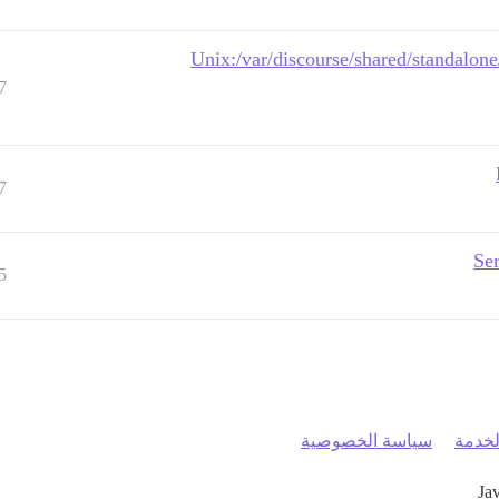
Unix:/var/discourse/shared/standalone/
7
7
Ser
5
خدمة
سياسة الخصوصية