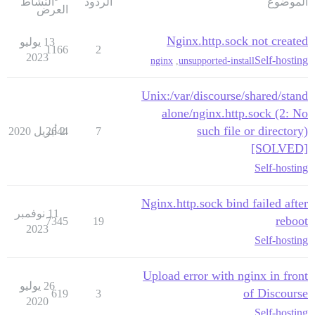
الموضوع
الردود
النشاط
العرض
Nginx.http.sock not created
13 يوليو
1166
2
2023
Self-hosting
nginx
,
unsupported-install
Unix:/var/discourse/shared/stand
alone/nginx.http.sock (2: No
such file or directory)
7
2 أبريل 2020
2644
[SOLVED]
Self-hosting
Nginx.http.sock bind failed after
11 نوفمبر
reboot
7345
19
2023
Self-hosting
Upload error with nginx in front
26 يوليو
of Discourse
619
3
2020
Self-hosting