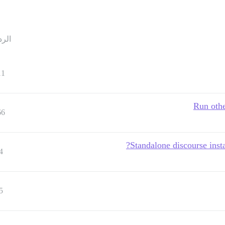
الرد
11
Run othe
66
Standalone discourse insta
4
5