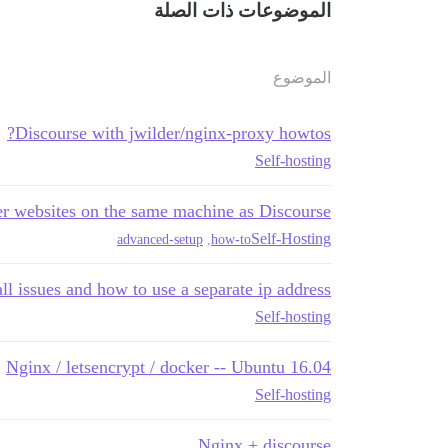
الموضوعات ذات الصلة
الموضوع
Discourse with jwilder/nginx-proxy howtos?
Self-hosting
r websites on the same machine as Discourse
Self-Hosting
advanced-setup
,
how-to
ll issues and how to use a separate ip address?
Self-hosting
Nginx / letsencrypt / docker -- Ubuntu 16.04
Self-hosting
Nginx + discourse