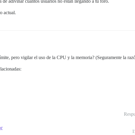
 de adivinar cuántos usuarios no están llegando a tu foro.
o actual.
límite, pero vigilar el uso de la CPU y la memoria? (Seguramente la raz
elacionadas:
Respu
or
1