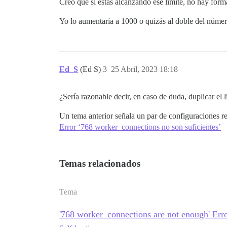
Creo que si estás alcanzando ese límite, no hay forma
Yo lo aumentaría a 1000 o quizás al doble del númer
Ed_S
(Ed S)
3
25 Abril, 2023 18:18
¿Sería razonable decir, en caso de duda, duplicar el 
Un tema anterior señala un par de configuraciones r
Error ‘768 worker_connections no son suficientes’
Temas relacionados
Tema
'768 worker_connections are not enough' Err