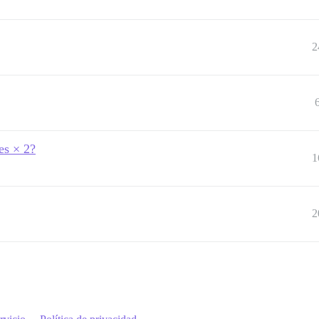
2
es × 2?
1
2