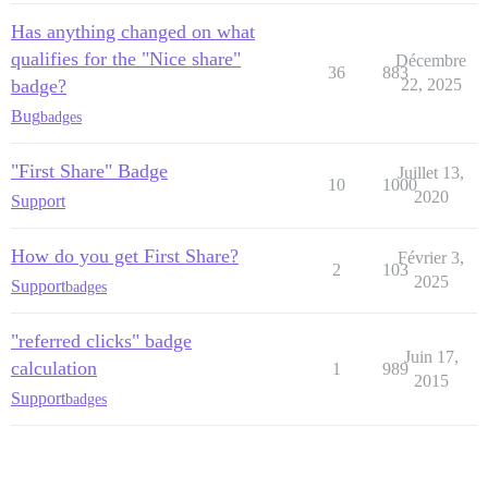
Has anything changed on what
qualifies for the "Nice share"
Décembre
36
883
badge?
22, 2025
Bug
badges
"First Share" Badge
Juillet 13,
10
1000
2020
Support
How do you get First Share?
Février 3,
2
103
2025
Support
badges
"referred clicks" badge
Juin 17,
calculation
1
989
2015
Support
badges