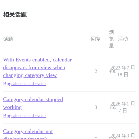
相关话题
浏
话题
回复
览
活动
量
With Events enabled, calendar
disappears from view when
2023 年7 月
2
406
changing category view
18 日
Bug
calendar-and-events
Category calendar stopped
2026 年1 月
working
3
165
7 日
Bug
calendar-and-events
Category calendar not
2024 年3 月
displaying (reopen)