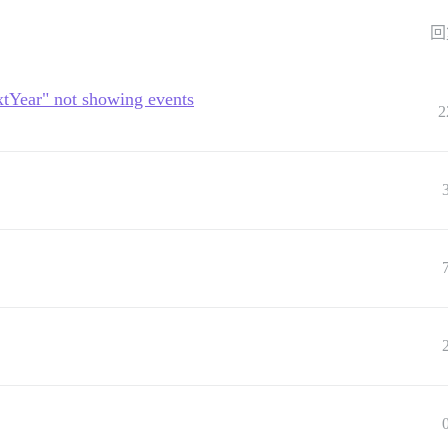
回
xtYear" not showing events
2