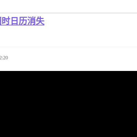
图时日历消失
2:20