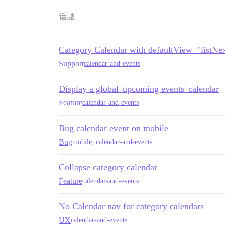
话题
Category Calendar with defaultView="listNe
Support
calendar-and-events
Display a global 'upcoming events' calendar
Feature
calendar-and-events
Bug calendar event on mobile
Bug
mobile
,
calendar-and-events
Collapse category calendar
Feature
calendar-and-events
No Calendar nav for category calendars
UX
calendar-and-events