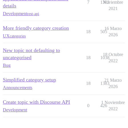
7
1302
Noviembre
details
2021
Development
rest-api
More friendly category creation
16 Marzo
18
505
2026
UX
categories
New topic not defaulting to
18 Octubre
uncategorised
18
1038
2022
Bug
Simplified category setup
21 Marzo
18
1383
2026
Announcements
Create topic with Discourse API
1 Noviembre
0
426
2022
Development