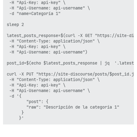
 -H "Api-Key: api-key" \

 -H "Api-Username: api-username" \

 -d "name=Categoría 1"

sleep 2 

latest_posts_response=$(curl -X GET "https://site-dis
 -H "Content-Type: application/json" \

 -H "Api-Key: api-key" \

 -H "Api-Username: api-username")

post_id=$(echo $latest_posts_response | jq  '.latest_p
curl -X PUT "https://site-discourse/posts/$post_id.jso
 -H "Content-Type: application/json" \

 -H "Api-Key: api-key" \

 -H "Api-Username: api-username" \

 -d '{

        "post": {

        "raw": "Descripción de la categoría 1"

      }
