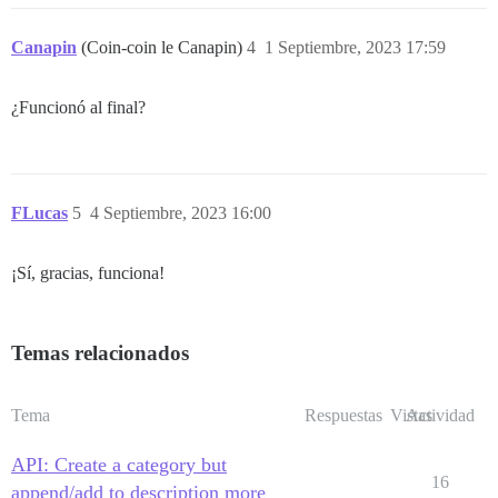
Canapin
(Coin-coin le Canapin)
4
1 Septiembre, 2023 17:59
¿Funcionó al final?
FLucas
5
4 Septiembre, 2023 16:00
¡Sí, gracias, funciona!
Temas relacionados
Tema
Respuestas
Vistas
Actividad
API: Create a category but
16
append/add to description more