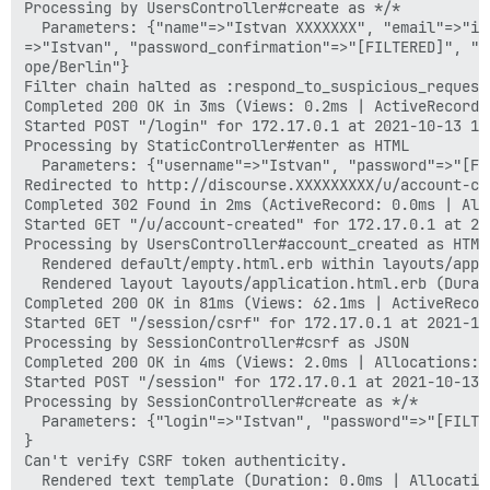
Processing by UsersController#create as */*

  Parameters: {"name"=>"Istvan XXXXXXX", "email"=>"is
=>"Istvan", "password_confirmation"=>"[FILTERED]", "c
ope/Berlin"}

Filter chain halted as :respond_to_suspicious_request
Completed 200 OK in 3ms (Views: 0.2ms | ActiveRecord:
Started POST "/login" for 172.17.0.1 at 2021-10-13 13:
Processing by StaticController#enter as HTML

  Parameters: {"username"=>"Istvan", "password"=>"[FI
Redirected to http://discourse.XXXXXXXXX/u/account-cre
Completed 302 Found in 2ms (ActiveRecord: 0.0ms | Allo
Started GET "/u/account-created" for 172.17.0.1 at 20
Processing by UsersController#account_created as HTML

  Rendered default/empty.html.erb within layouts/appl
  Rendered layout layouts/application.html.erb (Durat
Completed 200 OK in 81ms (Views: 62.1ms | ActiveRecor
Started GET "/session/csrf" for 172.17.0.1 at 2021-10-
Processing by SessionController#csrf as JSON

Completed 200 OK in 4ms (Views: 2.0ms | Allocations: 6
Started POST "/session" for 172.17.0.1 at 2021-10-13 1
Processing by SessionController#create as */*

  Parameters: {"login"=>"Istvan", "password"=>"[FILTE
}

Can't verify CSRF token authenticity.

  Rendered text template (Duration: 0.0ms | Allocation