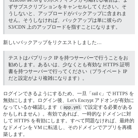
discourse.org
ずサブスクリプションをキャンセルしてください。そ
うしないと、アップロードがバックアップに含まれま
せん。そうしなければ、バックアップは単に彼らの
S3/CDN 上のアップロードを指すことになります。
新しいバックアップをリクエストしました…
テストはパブリック IP を持つサーバーで行うことをお
勧めします。あるいは、少なくとも有効な HTTPS 証明
書を持つサーバーで行ってください（プライベート IP
だと設定がより複雑になります）。
ログインできるようにするため、一旦「rail c」で HTTPS を
無効にします。ログイン後、Let’s Encrypt アドオンが有効に
なっているか確認します（
app.yml
で設定する必要がある
かもしれません）。有効であれば、一時的なドメインに対
して HTTPS を有効にします。すべて問題なければ、最終的
なドメインを VM に転送し、そのドメインでアプリを再構
築します。