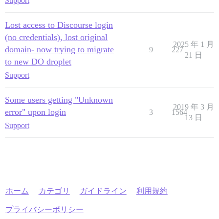
Support
Lost access to Discourse login
(no credentials), lost original
2025 年 1 月
domain- now trying to migrate
9
227
21 日
to new DO droplet
Support
Some users getting "Unknown
2019 年 3 月
error" upon login
3
1564
13 日
Support
ホーム
カテゴリ
ガイドライン
利用規約
プライバシーポリシー