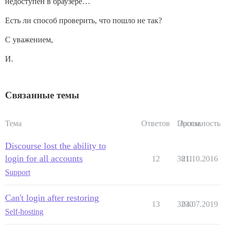
недоступен в браузере…
Есть ли способ проверить, что пошло не так?
С уважением,
И.
Связанные темы
Тема
Ответов
Просм.
Активность
Discourse lost the ability to
login for all accounts
12
3811
21.10.2016
Support
Can't login after restoring
13
3230
04.07.2019
Self-hosting