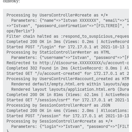
ошибку:
Processing by UsersController#create as */*

  Parameters: {"name"=>"Istvan XXXXXXX", "email"=>"is
=>"Istvan", "password_confirmation"=>"[FILTERED]", "c
ope/Berlin"}

Filter chain halted as :respond_to_suspicious_request
Completed 200 OK in 3ms (Views: 0.2ms | ActiveRecord:
Started POST "/login" for 172.17.0.1 at 2021-10-13 13:
Processing by StaticController#enter as HTML

  Parameters: {"username"=>"Istvan", "password"=>"[FI
Redirected to http://discourse.XXXXXXXXX/u/account-cre
Completed 302 Found in 2ms (ActiveRecord: 0.0ms | Allo
Started GET "/u/account-created" for 172.17.0.1 at 20
Processing by UsersController#account_created as HTML

  Rendered default/empty.html.erb within layouts/appl
  Rendered layout layouts/application.html.erb (Durat
Completed 200 OK in 81ms (Views: 62.1ms | ActiveRecor
Started GET "/session/csrf" for 172.17.0.1 at 2021-10-
Processing by SessionController#csrf as JSON

Completed 200 OK in 4ms (Views: 2.0ms | Allocations: 6
Started POST "/session" for 172.17.0.1 at 2021-10-13 1
Processing by SessionController#create as */*

  Parameters: {"login"=>"Istvan", "password"=>"[FILTE
}
