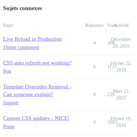
Sujets connexes
Sujet
Réponses
Vues
Activité
Live Reload in Production
Décembre
4
309
29, 2025
Theme component
CSS auto refresh not working?
Février 22,
6
1127
2019
Bug
Template Overrides Removal -
Mars 21,
Can someone explain?
8
226
2025
Support
Custom CSS updates - NICE!
Février 19,
0
1683
2016
Praise