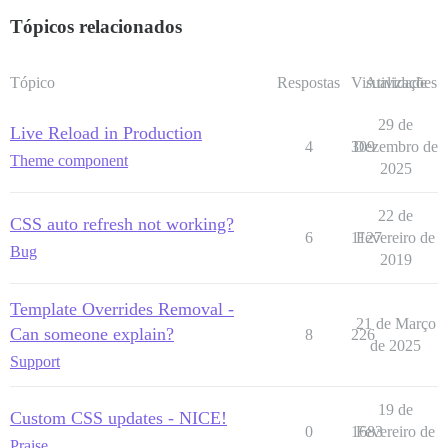
Tópicos relacionados
Tópico
Respostas
Visualizações
Atividade
29 de
Live Reload in Production
4
309
Dezembro de
Theme component
2025
22 de
CSS auto refresh not working?
6
1127
Fevereiro de
Bug
2019
Template Overrides Removal -
21 de Março
Can someone explain?
8
226
de 2025
Support
19 de
Custom CSS updates - NICE!
0
1683
Fevereiro de
Praise