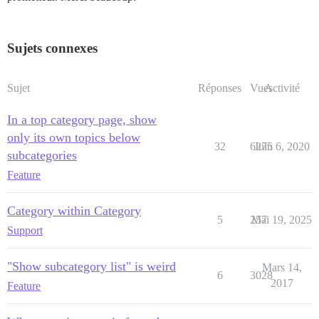
Sujets connexes
Sujet
Réponses
Vues
Activité
In a top category page, show
only its own topics below
32
6275
Juin 6, 2020
subcategories
Feature
Category within Category
5
257
Mai 19, 2025
Support
"Show subcategory list" is weird
Mars 14,
6
3028
2017
Feature