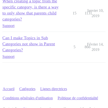
When creating a topic from the
specific category, is there a way
Janvier 10,
to only show that parents child
15
1131
2019
categories?
Support
Can I make Topics in Sub
Categories not show in Parent
Février 14,
5
866
Categories?
2019
Support
Accueil
Catégories
Lignes directrices
Conditions générales d'utilisation
Politique de confidentialité