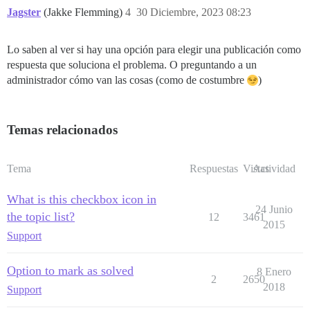
Jagster
(Jakke Flemming)
4
30 Diciembre, 2023 08:23
Lo saben al ver si hay una opción para elegir una publicación como
respuesta que soluciona el problema. O preguntando a un
administrador cómo van las cosas (como de costumbre
)
Temas relacionados
Tema
Respuestas
Vistas
Actividad
What is this checkbox icon in
24 Junio
the topic list?
12
3461
2015
Support
Option to mark as solved
8 Enero
2
2650
2018
Support