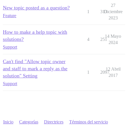
27
New topic posted as a question?
1
313
Diciembre
Feature
2023
How to make a help topic with
14 Mayo
solutions?
4
251
2024
Support
Can't find "Allow topic owner
and staff to mark a reply as the
12 Abril
1
2097
solution" Setting
2017
Support
Inicio
Categorías
Directrices
Términos del servicio