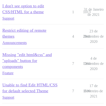
I don't see option to edit
31 de Janeiro
CSS/HTML for a theme
1
1013
de 2021
Support
Restrict editing of remote
23 de
themes
4
2841
Dezembro de
2020
Announcements
Missing "edit html&css" and
4 de
"uploads" button for
7
1266
Dezembro de
components
2020
Feature
Unable to find Edit HTML/CSS
17 de
for default selected Theme
7
1109
Fevereiro de
2021
Support