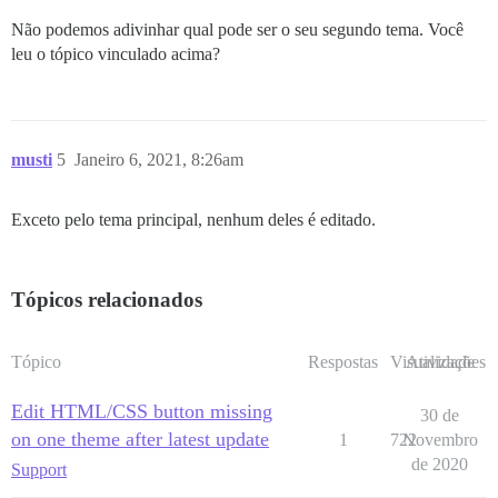
Não podemos adivinhar qual pode ser o seu segundo tema. Você
leu o tópico vinculado acima?
musti
5
Janeiro 6, 2021, 8:26am
Exceto pelo tema principal, nenhum deles é editado.
Tópicos relacionados
Tópico
Respostas
Visualizações
Atividade
Edit HTML/CSS button missing
30 de
on one theme after latest update
1
722
Novembro
de 2020
Support