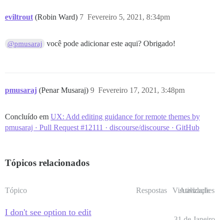
eviltrout
(Robin Ward)
7
Fevereiro 5, 2021, 8:34pm
você pode adicionar este aqui? Obrigado!
@pmusaraj
pmusaraj
(Penar Musaraj)
9
Fevereiro 17, 2021, 3:48pm
Concluído em
UX: Add editing guidance for remote themes by
pmusaraj · Pull Request #12111 · discourse/discourse · GitHub
Tópicos relacionados
Tópico
Respostas
Visualizações
Atividade
I don't see option to edit
31 de Janeiro