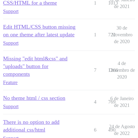
CSS/HTML for a theme
1
1013
de 2021
Support
Edit HTML/CSS button missing
30 de
on one theme after latest update
1
722
Novembro
de 2020
Support
Missing "edit html&css" and
4 de
"uploads" button for
7
1266
Dezembro de
components
2020
Feature
No theme html / css section
6 de Janeiro
4
769
de 2021
Support
There is no option to add
24 de Agosto
additional css/html
6
490
de 2022