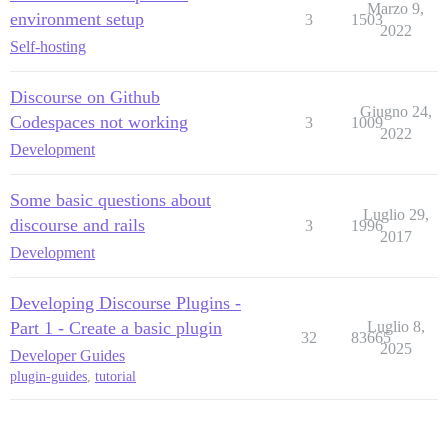
Marzo 9,
environment setup
3
1503
2022
Self-hosting
Discourse on Github
Giugno 24,
Codespaces not working
3
1009
2022
Development
Some basic questions about
Luglio 29,
discourse and rails
3
1996
2017
Development
Developing Discourse Plugins -
Part 1 - Create a basic plugin
Luglio 8,
32
83665
2025
Developer Guides
plugin-guides
,
tutorial