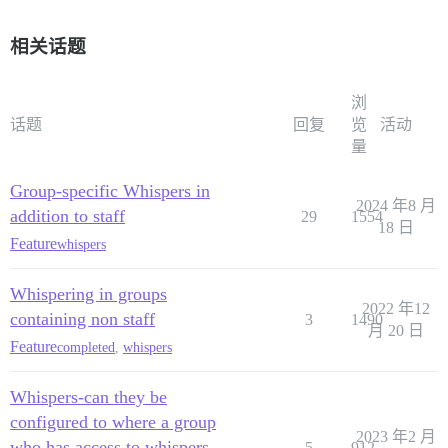
相关话题
浏
话题
回复
览
活动
量
Group-specific Whispers in
2024 年8 月
addition to staff
29
1554
18 日
Feature
whispers
Whispering in groups
2022 年12
containing non staff
3
1490
月 20 日
Feature
completed
,
whispers
Whispers-can they be
configured to where a group
2023 年2 月
who has access to whispers
5
912