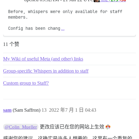
Before, whispers were only available for staff 
members.

Config has been chang
…
11 个赞
My Wiki of useful Meta (and other) links
Group-specific Whispers in addition to staff
Custom group to Staff?
sam
(Sam Saffron)
13
2022 年7 月 1 日 04:43
更改应该已在您的网站上生效
@Colin_Mueller
感谢您的建议，这确实是许多人想要的。这里有一个重复的