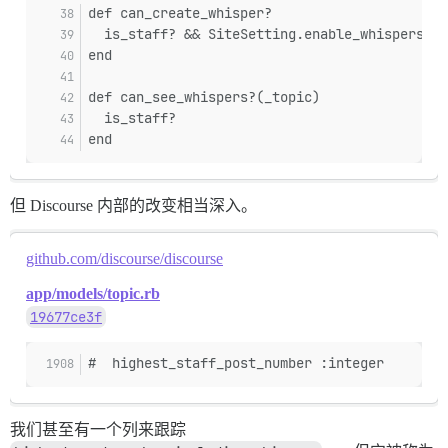
def can_create_whisper?
  is_staff? && SiteSetting.enable_whispers?
end
def can_see_whispers?(_topic)
  is_staff?
end
但 Discourse 内部的改变相当深入。
github.com/discourse/discourse
app/models/topic.rb
19677ce3f
#  highest_staff_post_number :integer        
我们甚至有一个列来跟踪