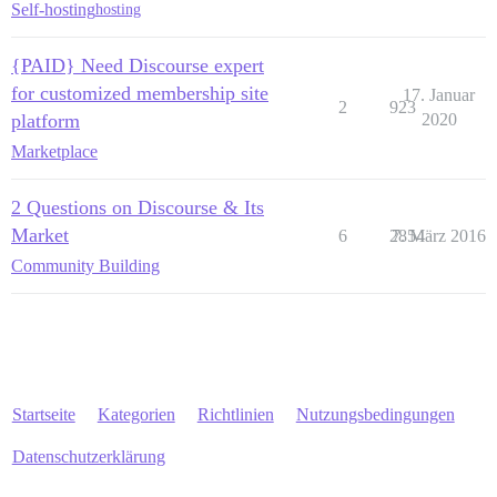
Self-hosting
hosting
{PAID} Need Discourse expert
for customized membership site
17. Januar
2
923
platform
2020
Marketplace
2 Questions on Discourse & Its
Market
6
2854
7. März 2016
Community Building
Startseite
Kategorien
Richtlinien
Nutzungsbedingungen
Datenschutzerklärung