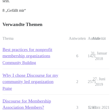
sein.
8 „Gefällt mir“
Verwandte Themen
Thema
Antworten
Aufrufe
Aktivität
Best practices for nonprofit
31. Januar
membership organizations
6
1421
2018
Community Building
Why I chose Discourse for my
27. Juni
community led organization
2
2575
2019
Praise
Discourse for Membership
Association Members?
3
1243
5. März 2021