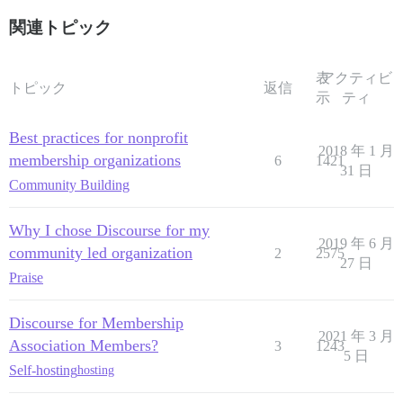
関連トピック
表
アクティビ
トピック
返信
示
ティ
Best practices for nonprofit
2018 年 1 月
membership organizations
6
1421
31 日
Community Building
Why I chose Discourse for my
2019 年 6 月
community led organization
2
2575
27 日
Praise
Discourse for Membership
2021 年 3 月
Association Members?
3
1243
5 日
Self-hosting
hosting