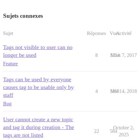
Sujets connexes
Sujet
Réponses
Vues
Activité
Tags not visible to user can no
longer be used
8
1254
Mars 7, 2017
Feature
Tags can be used by everyone
causes tag to be usable only by
4
1168
Mai 14, 2018
staff
Bug
User cannot create a new topic
and tag it during creation - The
Octobre 2,
22
584
tags are not listed
2025