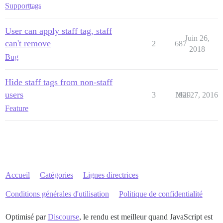
Support
tags
User can apply staff tag, staff
Juin 26,
can't remove
2
687
2018
Bug
Hide staff tags from non-staff
users
3
1929
Mai 27, 2016
Feature
Accueil
Catégories
Lignes directrices
Conditions générales d'utilisation
Politique de confidentialité
Optimisé par
Discourse
, le rendu est meilleur quand JavaScript est